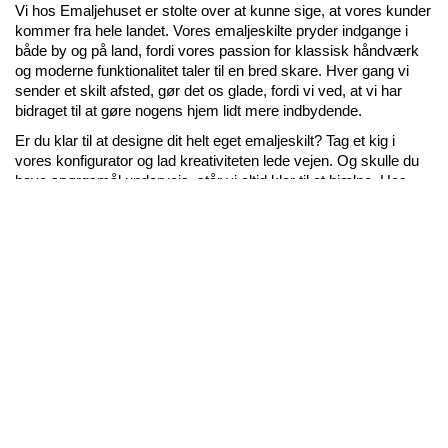
Vi hos Emaljehuset er stolte over at kunne sige, at vores kunder 
kommer fra hele landet. Vores emaljeskilte pryder indgange i 
både by og på land, fordi vores passion for klassisk håndværk 
og moderne funktionalitet taler til en bred skare. Hver gang vi 
sender et skilt afsted, gør det os glade, fordi vi ved, at vi har 
bidraget til at gøre nogens hjem lidt mere indbydende.
Er du klar til at designe dit helt eget emaljeskilt? Tag et kig i 
vores konfigurator og lad kreativiteten lede vejen. Og skulle du 
have spørgsmål undervejs, står vi altid klar til at hjælpe. Hos 
Emaljehuset er skilte mere end bare skilte – de er en måde at 
sige "her bor vi" med stil og substans.
Dørskilte
Hos Emaljehuset finder du et stort udvalg af dørskilte i høj 
kvalitet. Vores dørskilte er ikke kun praktiske, men også 
dekorative, og de giver dit hjem eller din virksomhed et 
professionelt og elegant udseende. Vores skilte er lavet af 
holdbar emalje, der sikrer lang levetid og nem vedligeholdelse.
Forskellige typer dørskilte