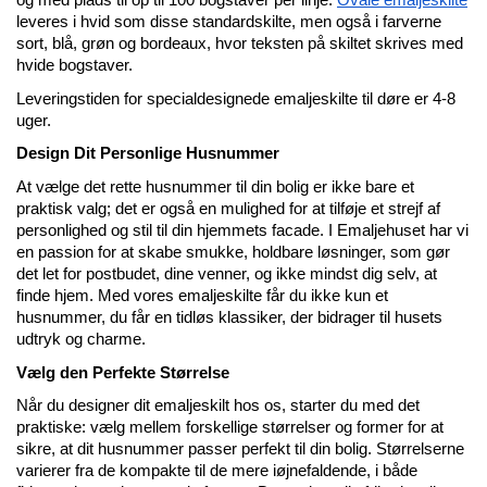
og med plads til op til 100 bogstaver per linje. 
Ovale emaljeskilte
leveres i hvid som disse standardskilte, men også i farverne 
sort, blå, grøn og bordeaux, hvor teksten på skiltet skrives med 
hvide bogstaver.
Leveringstiden for specialdesignede emaljeskilte til døre er 4-8 
uger.
Design Dit Personlige Husnummer
At vælge det rette husnummer til din bolig er ikke bare et 
praktisk valg; det er også en mulighed for at tilføje et strejf af 
personlighed og stil til din hjemmets facade. I Emaljehuset har vi 
en passion for at skabe smukke, holdbare løsninger, som gør 
det let for postbudet, dine venner, og ikke mindst dig selv, at 
finde hjem. Med vores emaljeskilte får du ikke kun et 
husnummer, du får en tidløs klassiker, der bidrager til husets 
udtryk og charme.
Vælg den Perfekte Størrelse
Når du designer dit emaljeskilt hos os, starter du med det 
praktiske: vælg mellem forskellige størrelser og former for at 
sikre, at dit husnummer passer perfekt til din bolig. Størrelserne 
varierer fra de kompakte til de mere iøjnefaldende, i både 