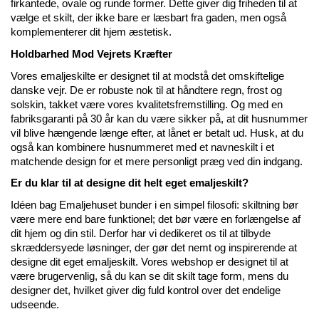
firkantede, ovale og runde former. Dette giver dig friheden til at 
vælge et skilt, der ikke bare er læsbart fra gaden, men også 
komplementerer dit hjem æstetisk.
Holdbarhed Mod Vejrets Kræfter
Vores emaljeskilte er designet til at modstå det omskiftelige 
danske vejr. De er robuste nok til at håndtere regn, frost og 
solskin, takket være vores kvalitetsfremstilling. Og med en 
fabriksgaranti på 30 år kan du være sikker på, at dit husnummer 
vil blive hængende længe efter, at lånet er betalt ud. Husk, at du 
også kan kombinere husnummeret med et navneskilt i et 
matchende design for et mere personligt præg ved din indgang.
Er du klar til at designe dit helt eget emaljeskilt?
Idéen bag Emaljehuset bunder i en simpel filosofi: skiltning bør 
være mere end bare funktionel; det bør være en forlængelse af 
dit hjem og din stil. Derfor har vi dedikeret os til at tilbyde 
skræddersyede løsninger, der gør det nemt og inspirerende at 
designe dit eget emaljeskilt. Vores webshop er designet til at 
være brugervenlig, så du kan se dit skilt tage form, mens du 
designer det, hvilket giver dig fuld kontrol over det endelige 
udseende.